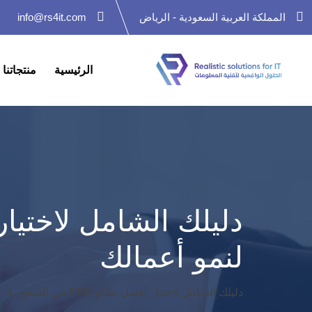
Ski
المملكة العربية السعودية - الرياض
info@rs4it.com
t
conten
الرئيسية
منتجاتنا
لنمو أعمالك
دليلك الشامل لاختيار أفضل نظام ERP في السعودية: حلول واقعية لنمو أعمالك