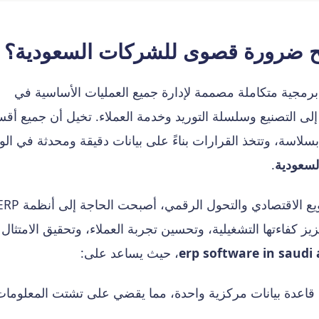
د المؤسسات (ERP) هو حزمة برمجية متكاملة مصممة لإدارة جميع العمليات الأساسية في
ً إلى التصنيع وسلسلة التوريد وخدمة العملاء. تخيل أن جميع أقس
اسة، وتتخذ القرارات بناءً على بيانات دقيقة ومحدثة في ال
.
في ظل رؤية المملكة 2030، التي تركز على التنويع الاقتصادي والتحول الرقمي، أصبحت الحاج
ز كفاءتها التشغيلية، وتحسين تجربة العملاء، وتحقيق الامتثال
erp software in saudi 
، حيث يساعد على:
قاعدة بيانات مركزية واحدة، مما يقضي على تشتت المعلومات