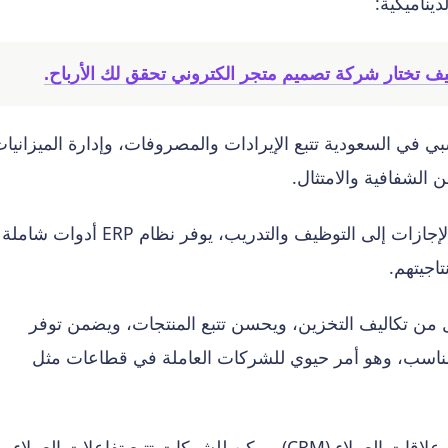
يناميكية:
يف تختار شركة تصميم متجر الكتروني تحقق لك الأرباح.
 ERP المحاسبي في السعودية تتبع الإيرادات والمصروفات، وإدارة الميزانيا
ن الشفافية والامتثال.
من الرواتب والإجازات إلى التوظيف والتدريب، يوفر نظام ERP أدوات شاملة
اجيتهم.
من تكاليف التخزين، ويحسن تتبع المنتجات، ويضمن توفر
 المناسب، وهو أمر حيوي للشركات العاملة في قطاعات مثل
من خلال وحدات إدارة علاقات العملاء (CRM)، يمكن للشركات تتبع تفاعلات العملاء،