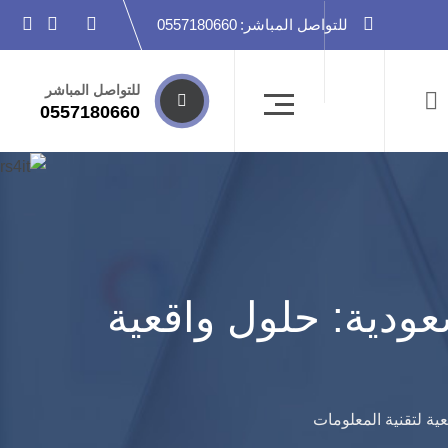
للتواصل المباشر:
0557180660
للتواصل المباشر
0557180660
يار أفضل نظام ERP في السعودية: حلول واقعية
عية لتقنية المعلومات