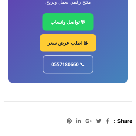
منتج رقمي يعمل ويربح.
💬 تواصل واتساب
📝 اطلب عرض سعر
📞 0557180660
Pinterest
LinkedIn
Google+
Share :