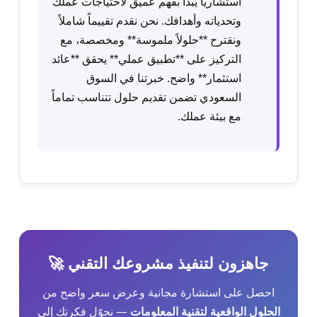
استشارياً يبدأ بفهم عميق لاحتياجات عملك
وتحدياته وأهدافك. نحن نقدم تقييماً شاملاً
ونقترح **حلولاً ملموسة** ومخصصة، مع
التركيز على **تطبيق عملي** يحقق **عائد
استثمار** واضح. خبرتنا في السوق
السعودي تضمن تقديم حلول تتناسب تماماً
مع بيئة عملك.
جاهزون لتنفيذ مشروعك التقني 🚀
احصل على استشارة مجانية وعرض سعر واضح من
الحلول الواقعية لتقنية المعلومات
— نحوّل فكرتك إلى