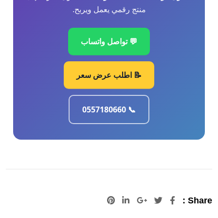
منتج رقمي يعمل ويربح.
💬 تواصل واتساب
📝 اطلب عرض سعر
📞 0557180660
Pinterest
LinkedIn
Google+
Share :