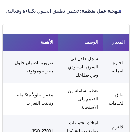
منهجية عمل منظمة:
تضمن تطبيق الحلول بكفاءة وفعالية.
المعيار
الوصف
الأهمية
سجل حافل في
الخبرة
ضرورية لضمان حلول
السوق السعودي
العملية
مجربة وموثوقة
وفي قطاعك
تغطية شاملة من
نطاق
يضمن حلولاً متكاملة
التقييم إلى
الخدمات
وتجنب الثغرات
الاستجابة
امتلاك اعتمادات
الالتزام
دولية ومحلية (مثل
ISO 27001)