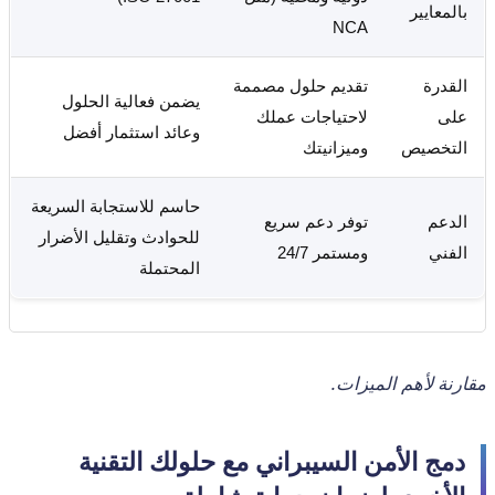
بالمعايير
NCA
القدرة
تقديم حلول مصممة
يضمن فعالية الحلول
على
لاحتياجات عملك
وعائد استثمار أفضل
التخصيص
وميزانيتك
حاسم للاستجابة السريعة
الدعم
توفر دعم سريع
للحوادث وتقليل الأضرار
الفني
ومستمر 24/7
المحتملة
مقارنة لأهم الميزات.
دمج الأمن السيبراني مع حلولك التقنية