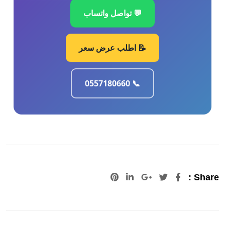
💬 تواصل واتساب
📝 اطلب عرض سعر
📞 0557180660
Pinterest
LinkedIn
Google+
Share :