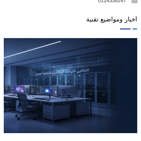
0114338247
أخبار ومواضيع تقنية