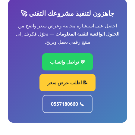
جاهزون لتنفيذ مشروعك التقني 🚀
احصل على استشارة مجانية وعرض سعر واضح من
الحلول الواقعية لتقنية المعلومات
— نحوّل فكرتك إلى
منتج رقمي يعمل ويربح.
💬 تواصل واتساب
📝 اطلب عرض سعر
📞 0557180660