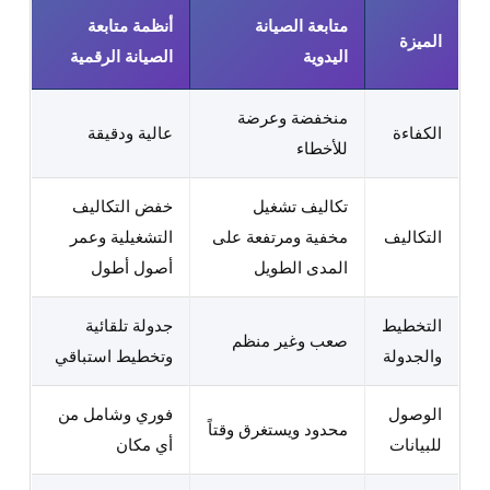
متابعة الصيانة
أنظمة متابعة
الميزة
اليدوية
الصيانة الرقمية
منخفضة وعرضة
الكفاءة
عالية ودقيقة
للأخطاء
تكاليف تشغيل
خفض التكاليف
التكاليف
مخفية ومرتفعة على
التشغيلية وعمر
المدى الطويل
أصول أطول
التخطيط
جدولة تلقائية
صعب وغير منظم
والجدولة
وتخطيط استباقي
الوصول
فوري وشامل من
محدود ويستغرق وقتاً
للبيانات
أي مكان