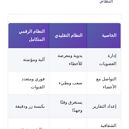
النظام.
النظام الرقمي
الخاصية
النظام التقليدي
المتكامل
إدارة
يدوية ومعرضة
آلية ومؤتمتة
العضويات
للأخطاء
التواصل مع
فوري ومتعدد
صعب وبطيء
الأعضاء
القنوات
يستغرق وقتًا
إعداد التقارير
بكبسة زر ودقيقة
وجهدًا
الشفافية