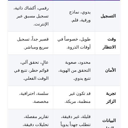
رقمي، أكشاك ذاتية،
يدوي، نماذج
التسجيل
تسجيل مسبق عبر
ورقية، قلم.
الإنترنت.
وقت
طويل، خصوصاً في
قصير جداً، تسجيل
الانتظار
أوقات الذروة.
سريع ومباشر.
محدود، صعوبة
عالٍ، تحقق آلي،
الأمان
التحقق من الهوية،
قوائم حظر، تتبع في
تتبع يدوي.
الوقت الفعلي.
تجربة
قد تكون غير
سلسة، احترافية،
الزائر
منظمة، مربكة.
مخصصة.
قليلة، غير دقيقة،
تقارير مفصلة،
البيانات
تتطلب جهداً يدوياً
تحليلات دقيقة،