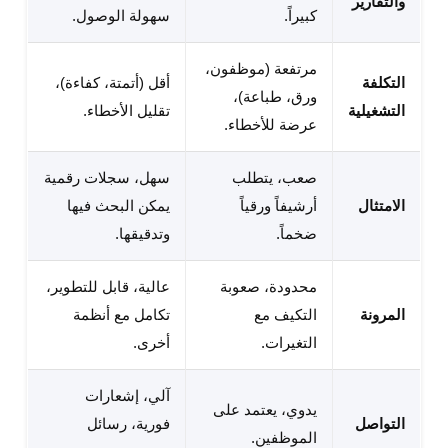
والتقارير
كبيراً.
سهولة الوصول.
مرتفعة (موظفون،
التكلفة
أقل (أتمتة، كفاءة)،
ورق، طباعة)،
التشغيلية
تقليل الأخطاء.
عرضة للأخطاء.
صعب، يتطلب
سهل، سجلات رقمية
الامتثال
أرشيفاً ورقياً
يمكن البحث فيها
ضخماً.
وتدقيقها.
محدودة، صعوبة
عالية، قابل للتطوير،
المرونة
التكيف مع
تكامل مع أنظمة
التغيرات.
أخرى.
آلي، إشعارات
يدوي، يعتمد على
التواصل
فورية، رسائل
الموظفين.