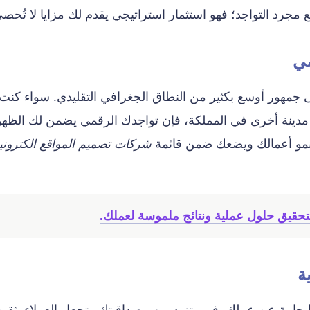
مجرد التواجد؛ فهو استثمار استراتيجي يقدم لك مزايا لا تُحصى
مي
ى جمهور أوسع بكثير من النطاق الجغرافي التقليدي. سواء كنت
ي مدينة أخرى في المملكة، فإن تواجدك الرقمي يضمن لك الظهو
نمو أعمالك ويضعك ضمن قائمة
شركات تصميم المواقع الكتروني
تحقيق حلول عملية ونتائج ملموسة لعملك.
ة
إيجابية عن عملك. فهي تزيد من مصداقيتك وتجعل العملاء يثقو