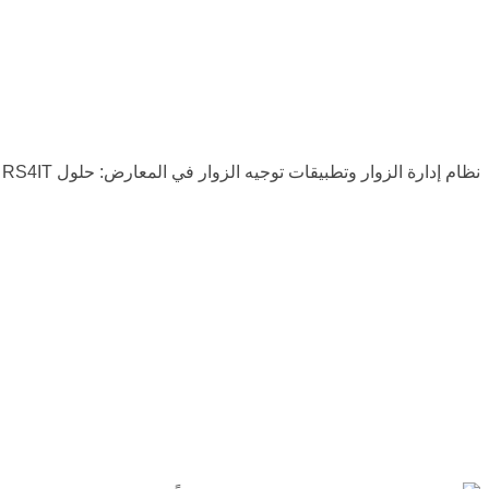
لتعزيز كفاءة خدمات الز
نظام إدارة الزوار وتطبيقات توجيه الزوار في المعارض: حلول RS4IT لتعزيز كفاءة خدمات الزوار في السعودية