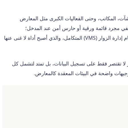
شآت، المكاتب، وحتى الفعاليات الكبرى مثل المعارض
يكفي مجرد قائمة ورقية أو حارس أمن عند المدخل؛
فالشركات والمؤسسات تسعى لتقديم خدمات الزوار بمستوى احترافي يعكس مكانتها ويضمن رضا زوارها. وهنا يأتي دور نظام إدارة الزوار (VMS) المتكامل، والذي أصبح أداة لا غنى عنها
إدارة الزوار لا تقتصر فقط على تسجيل البيانات، بل تمتد لتشمل كل
جيهات واضحة في البيئات المعقدة كالمعارض.