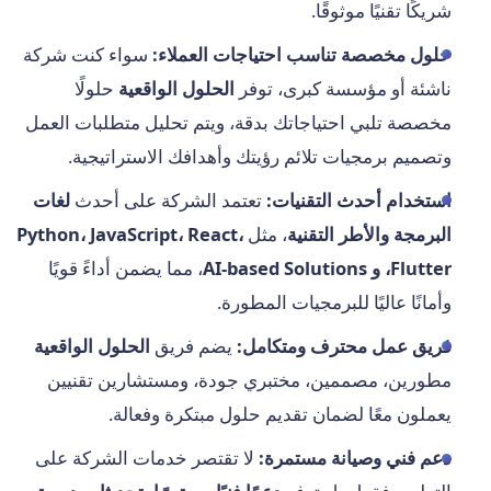
شريكًا تقنيًا موثوقًا.
حلول مخصصة تناسب احتياجات العملاء:
سواء كنت شركة
ناشئة أو مؤسسة كبرى، توفر
الحلول الواقعية
حلولًا
مخصصة تلبي احتياجاتك بدقة، ويتم تحليل متطلبات العمل
وتصميم برمجيات تلائم رؤيتك وأهدافك الاستراتيجية.
استخدام أحدث التقنيات:
تعتمد الشركة على أحدث
لغات
البرمجة والأطر التقنية
، مثل
Python، JavaScript، React،
Flutter، و AI-based Solutions
، مما يضمن أداءً قويًا
وأمانًا عاليًا للبرمجيات المطورة.
فريق عمل محترف ومتكامل:
يضم فريق
الحلول الواقعية
مطورين، مصممين، مختبري جودة، ومستشارين تقنيين
يعملون معًا لضمان تقديم حلول مبتكرة وفعالة.
دعم فني وصيانة مستمرة:
لا تقتصر خدمات الشركة على